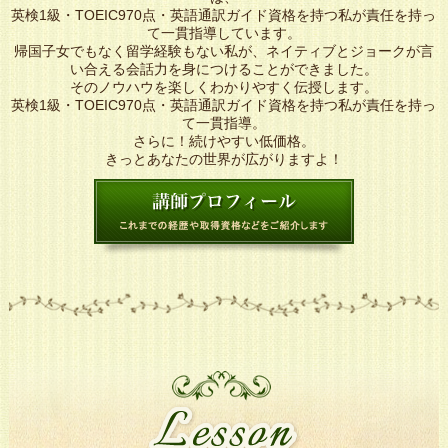
英検1級・TOEIC970点・英語通訳ガイド資格を持つ私が責任を持っ
て一貫指導しています。
帰国子女でもなく留学経験もない私が、ネイティブとジョークが言
い合える会話力を身につけることができました。
そのノウハウを楽しくわかりやすく伝授します。
英検1級・TOEIC970点・英語通訳ガイド資格を持つ私が責任を持っ
て一貫指導。
さらに！続けやすい低価格。
きっとあなたの世界が広がりますよ！
L