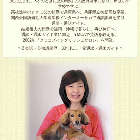
東京生まれ。3才のときに父の転勤で大阪府堺市に移り、市立小中
学校で学ぶ。
高校進学のときに父の転勤で兵庫県へ。兵庫県立御影高校卒業。
関西外国語短期大学進学後インターオーサカで通訳訓練を受け、
通訳・通訳ガイド。
結婚後夫の転勤で福岡・沖縄で暮らし、再び神戸へ。
通訳・通訳ガイド業に加え、YMCAで英語を教える。
2002年『クミコズイングリッシュサロン』を開業。
＊英会話・英検講師歴 30年以上／元通訳・通訳ガイド＊