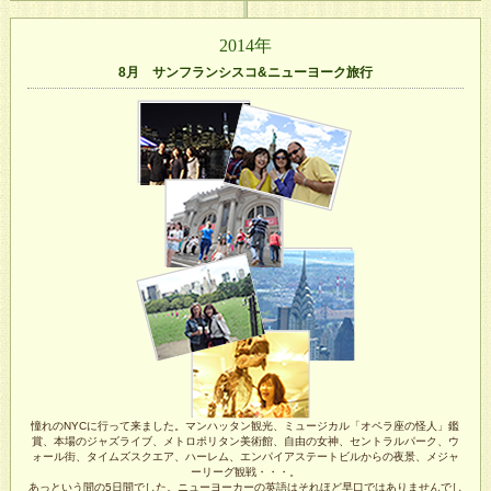
2014年
8月 サンフランシスコ&ニューヨーク旅行
憧れのNYCに行って来ました。マンハッタン観光、ミュージカル「オペラ座の怪人」鑑
賞、本場のジャズライブ、メトロポリタン美術館、自由の女神、セントラルパーク、ウ
ォール街、タイムズスクエア、ハーレム、エンパイアステートビルからの夜景、メジャ
ーリーグ観戦・・・。
あっという間の5日間でした。ニューヨーカーの英語はそれほど早口ではありませんでし