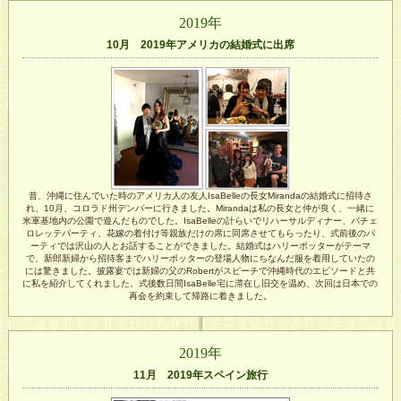
2019年
10月 2019年アメリカの結婚式に出席
昔、沖縄に住んでいた時のアメリカ人の友人IsaBelleの長女Mirandaの結婚式に招待さ
れ、10月、コロラド州デンバーに行きました。Mirandaは私の長女と仲が良く、一緒に
米軍基地内の公園で遊んだものでした。IsaBelleの計らいでリハーサルディナー、バチェ
ロレッテパーティ、花嫁の着付け等親族だけの席に同席させてもらったり、式前後のパ
ーティでは沢山の人とお話することができました。結婚式はハリーポッターがテーマ
で、新郎新婦から招待客までハリーポッターの登場人物にちなんだ服を着用していたの
には驚きました。披露宴では新婦の父のRobertがスピーチで沖縄時代のエピソードと共
に私を紹介してくれました。式後数日間IsaBelle宅に滞在し旧交を温め、次回は日本での
再会を約束して帰路に着きました。
2019年
11月 2019年スペイン旅行