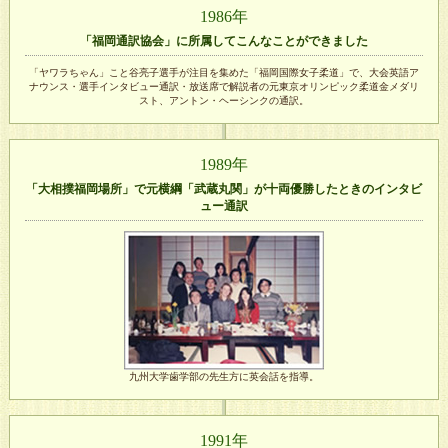
1986年
「福岡通訳協会」に所属してこんなことができました
「ヤワラちゃん」こと谷亮子選手が注目を集めた「福岡国際女子柔道」で、大会英語ア
ナウンス・選手インタビュー通訳・放送席で解説者の元東京オリンピック柔道金メダリ
スト、アントン・ヘーシンクの通訳。
1989年
「大相撲福岡場所」で元横綱「武蔵丸関」が十両優勝したときのインタビ
ュー通訳
九州大学歯学部の先生方に英会話を指導。
1991年