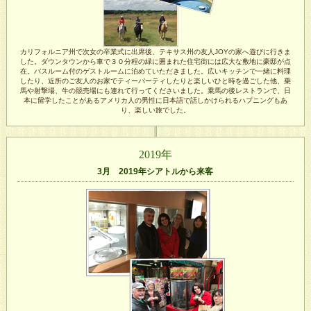
カリフォルニア州で次女の卒業式に出席後、テキサス州の友人JOYの家へ遊びに行きま
した。ダウンタウンから車で３０分程の緑に囲まれた住宅街には広大な敷地に豪邸が点
在。バスルーム付のゲストルームに泊めていただきました。広いキッチンで一緒に料理
したり、近所のご友人のお家でティーパーティしたりと楽しいひと時を過ごした他、乗
馬や射撃場、牛の競売場にも連れて行ってくださいました。乗馬の後レストランで、日
本に留学したことがあるアメリカ人の男性に日本語で話しかけられるハプニングもあ
り、楽しい旅でした。
2019年
3月 2019年シアトルから来客