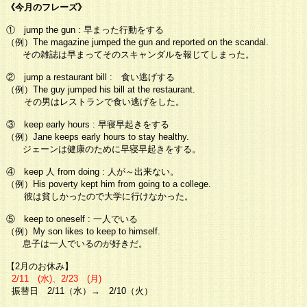
《今月のフレーズ》
① jump the gun : 早まった行動をする
（例）The magazine jumped the gun and reported on the scandal.
その雑誌は早まってそのスキャンダルを報じてしまった。
② jump a restaurant bill : 食い逃げする
（例）The guy jumped his bill at the restaurant.
その男はレストランで食い逃げをした。
③ keep early hours : 早寝早起きをする
（例）Jane keeps early hours to stay healthy.
ジェーンは健康のために早寝早起きをする。
④ keep 人 from doing : 人が～出来ない。
（例）His poverty kept him from going to a college.
彼は貧しかったので大学に行けなかった。
⑤ keep to oneself : 一人でいる
（例）My son likes to keep to himself.
息子は一人でいるのが好きだ。
【
2月のお休み
】
2/11
(
水
)、
2/23
(
月
)
振替日 2/11（水）→ 2/10（火）