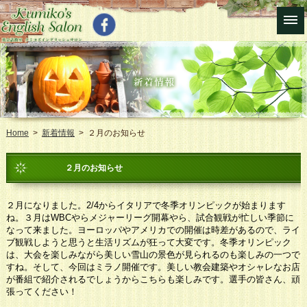
Home
>
新着情報
> ２月のお知らせ
２月のお知らせ
２月になりました。2/4からイタリアで冬季オリンピックが始まります
ね。３月はWBCやらメジャーリーグ開幕やら、試合観戦が忙しい季節に
なって来ました。ヨーロッパやアメリカでの開催は時差があるので、ライ
ブ観戦しようと思うと生活リズムが狂って大変です。冬季オリンピック
は、大会を楽しみながら美しい雪山の景色が見られるのも楽しみの一つで
すね。そして、今回はミラノ開催です。美しい教会建築やオシャレなお店
が番組で紹介されるでしょうからこちらも楽しみです。選手の皆さん、頑
張ってください！