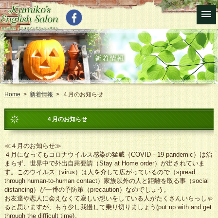
Home
>
新着情報
> ４月のお知らせ
４月のお知らせ
≪４月のお知らせ≫
４月になってもコロナウイルス感染の猛威（COVID－19 pandemic）は治
まらず、世界中で外出自粛要請（Stay at Home order）が出されていま
す。このウイルス（virus）は人を介して広がっているので（spread
through human-to-human contact）家族以外の人と距離を取る事（social
distancing）が一番の予防策（precaution）なのでしょう。
お友達や恋人に会えなくて寂しい想いをしている人がたくさんいらっしゃ
ると思いますが、もう少し我慢して乗り切りましょう(put up with and get
through the difficult time)。