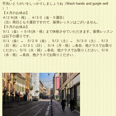
手洗いとうがいをしっかりしましょうね（Wash hands and gurgle well
）！
【４月のお休み】
４/２９(水・祝）、４/３０（金・５週目）
（注）両日とも５週目ですので、振替レッスンはございません。
【５月のお休み】
５/１（金）～５/６(水・祝）まで休校させていただきます。振替レッスン
は以下の通りです。
５/１（金）→ ５/２９（金）、５/２（土）→ ５/３０（土）、５/３
（日・祝）→５/３１（日）、５/４（月・祝）→各自、他クラスでお取り
ください。５/５（火・祝）→各自、他クラスでお取りください。５/６
（水・祝）→各自、他クラスでお取りください。