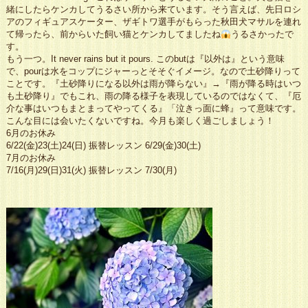
緒にしたらケンカしてうるさい所から来ています。そう言えば、先日ロシ
アのフィギュアスケーター、ザギトワ選手がもらった秋田犬マサルを連れ
て帰ったら、前からいた飼い猫とケンカしてましたね
うるさかったで
す。
もう一つ。It never rains but it pours. このbutは『以外は』という意味
で、pourは水をコップにジャーっとそそぐイメージ。なので土砂降りって
ことです。『土砂降りになる以外は雨が降らない』→『雨が降る時はいつ
も土砂降り』でもこれ、雨の降る様子を表現しているのではなくて、『厄
介な事はいつもまとまってやってくる』「泣きっ面に蜂』って意味です。
こんな目には会いたくないですね。今月も楽しく過ごしましょう！
6月のお休み
6/22(金)23(土)24(日) 振替レッスン 6/29(金)30(土)
7月のお休み
7/16(月)29(日)31(火) 振替レッスン 7/30(月)