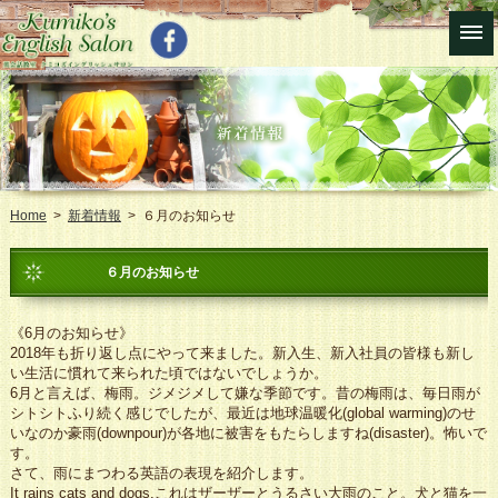
Home
>
新着情報
> ６月のお知らせ
６月のお知らせ
《6月のお知らせ》
2018年も折り返し点にやって来ました。新入生、新入社員の皆様も新し
い生活に慣れて来られた頃ではないでしょうか。
6月と言えば、梅雨。ジメジメして嫌な季節です。昔の梅雨は、毎日雨が
シトシトふり続く感じでしたが、最近は地球温暖化(global warming)のせ
いなのか豪雨(downpour)が各地に被害をもたらしますね(disaster)。怖いで
す。
さて、雨にまつわる英語の表現を紹介します。
It rains cats and dogs.これはザーザーとうるさい大雨のこと。犬と猫を一