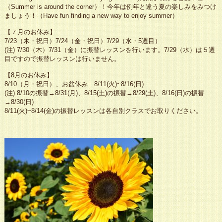
（Summer is around the corner）！今年は例年と違う夏の楽しみをみつけ
ましょう！（Have fun finding a new way to enjoy summer）
【７月のお休み】
7/23（木・祝日）7/24（金・祝日）7/29（水・5週目）
(注) 7/30（木）7/31（金）に振替レッスンを行います。7/29（水）は５週
目ですので振替レッスンは行いません。
【8月のお休み】
8/10（月・祝日）、お盆休み 8/11(火)~8/16(日)
(注) 8/10の振替→8/31(月)、8/15(土)の振替→8/29(土)、8/16(日)の振替
→8/30(日)
8/11(火)~8/14(金)の振替レッスンは各自別クラスでお取りください。