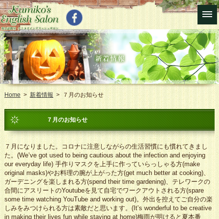
Home
>
新着情報
> ７月のお知らせ
７月のお知らせ
７月になりました。コロナに注意しながらの生活習慣にも慣れてきまし
た。(We’ve got used to being cautious about the infection and enjoying
our everyday life) 手作りマスクを上手に作っていらっしゃる方(make
original masks)やお料理の腕が上がった方(get much better at cooking)、
ガーデニングを楽しまれる方(spend their time gardening)、テレワークの
合間にアスリートのYoutubeを見て自宅でワークアウトされる方(spare
some time watching YouTube and working out)。外出を控えてご自分の楽
しみをみつけられる方は素敵だと思います。(It’s wonderful to be creative
in making their lives fun while staying at home)梅雨が明けると夏本番