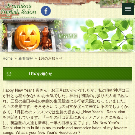
Home
>
新着情報
> 1月のお知らせ
1月のお知らせ
Happy New Year！皆さん、お正月はいかがでしたか。私の住む神戸は三
が日とも穏やかないいお天気でした。神社は初詣のお参りの人達であふ
れ、三宮の生田神社の南側の生田新道は歩行者天国になっていました。
久々の光景です。そろそろいつもの日常が戻って来ているのでしょうか。
さて、1月初めのレッスンでは生徒の皆さんにNew Year’s Resolution
をお聞きしています。『一年の計は元旦にあり』とことわざにあるよう
に、英語圏の人達も新年に一年の目標を立てます。My New Year’s
Resolution is to build up my muscle and memorize lyrics of my favorite
songs. What’s your New Year’s Resolution ?