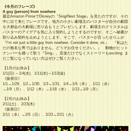
《今月のフレーズ》
A guy (person) from nowhere
最近Amazon PrimeでDisneyの『Sing/Next Stage』を見たのですが、その
中に出て来たフレーズです。地方の小さい劇場主のバスターが自分の劇団
を大都会の大劇場に売り込もうとプレゼンします。劇場主のクリスタルは
バスターのアイデアを気に入り契約しようとするのですが、そこへ秘書が
割り込み契約を止めようとします。そこで、バスターが言ったせりふが
『I’m not just a little guy from nowhere. Consider it done, sir.』 『私はた
だの無名な男ではありません。どうぞお任せください。』 動物がヒット
ナンバーを踊って歌う『Sing』。音楽だけでなくストーリーもexciting. ま
だご覧になっていない方はぜひご覧ください。
【1月のお休み】
1/1(日) ～1/4(水)、1/11(水)～1/13(金)
《振替日》
1/1→1/29、1/2→1/30、1/3→1/31、1/4→1/5（木）、1/11（水）
→1/9（月）、1/12（木）→1/18（水）、1/13→1/9（月）
【2月のお休み】
2/11(土) 、2/23(木)
《振替日》
2/11（水）→2/5（日）、2/23→2/21（火）