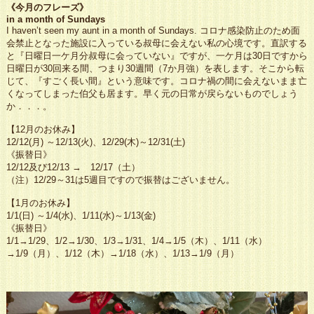
《今月のフレーズ》
in a month of Sundays
I haven’t seen my aunt in a month of Sundays. コロナ感染防止のため面
会禁止となった施設に入っている叔母に会えない私の心境です。直訳する
と『日曜日一ケ月分叔母に会っていない』ですが、一ケ月は30日ですから
日曜日が30回来る間、つまり30週間（7か月強）を表します。そこから転
じて、『すごく長い間』という意味です。コロナ禍の間に会えないまま亡
くなってしまった伯父も居ます。早く元の日常が戻らないものでしょう
か．．．。
【12月のお休み】
12/12(月) ～12/13(火)、12/29(木)～12/31(土)
《振替日》
12/12及び12/13 → 12/17（土）
（注）12/29～31は5週目ですので振替はございません。
【1月のお休み】
1/1(日) ～1/4(水)、1/11(水)～1/13(金)
《振替日》
1/1→1/29、1/2→1/30、1/3→1/31、1/4→1/5（木）、1/11（水）
→1/9（月）、1/12（木）→1/18（水）、1/13→1/9（月）