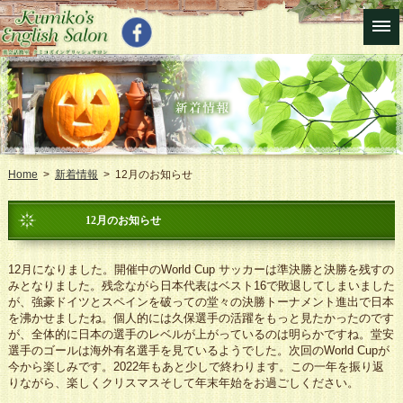
Home
>
新着情報
> 12月のお知らせ
12月のお知らせ
12月になりました。開催中のWorld Cup サッカーは準決勝と決勝を残すの
みとなりました。残念ながら日本代表はベスト16で敗退してしまいました
が、強豪ドイツとスペインを破っての堂々の決勝トーナメント進出で日本
を沸かせましたね。個人的には久保選手の活躍をもっと見たかったのです
が、全体的に日本の選手のレベルが上がっているのは明らかですね。堂安
選手のゴールは海外有名選手を見ているようでした。次回のWorld Cupが
今から楽しみです。2022年もあと少しで終わります。この一年を振り返
りながら、楽しくクリスマスそして年末年始をお過ごしください。