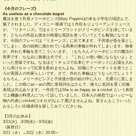
《今月のフレーズ》
As useless as a chocolate teapot
魔法を使う乳母メリーポピンズ(Mary Poppins)の本を小学生の頃読んで、
魅了されました。ディズニー 映画では１作目をジュリーアンドリュース
が、『リターンズ』ではエミリーブラントがメリーポピンズを演じていま
す。どちらの作品も彼女が綺麗な英語を使っていてとても勉強になりま
す。今回のフレーズは『リターンズ』に出て来ます。子供達が壺を落とし
てしまい、壺の絵柄に描かれている馬車の車輪が外れてしまいます。御者
が、外れた車輪を見てこういいます。（もちろんメリーポピンズの魔法の
世界です。ちなみに御者は犬です。）『これじゃ使い物にならないよ』と
いった意味ですね。なるほど！チョコで出来たティーポットにお湯を入れ
たら溶けちゃって紅茶を飲めませんよね。比喩にティーポットを使うとこ
ろが英国人の作家らしいです。さて、外れた車輪はどうなったでしょう？
もちろん、メリーポピンズと子供達が壺の絵の中に入り、元通りに直しま
した。この様にas～asの間に形容詞をはさんで、後ろに名詞を置く比喩
表現は沢山あります。一作目ではShe is as happy as a cricket という表現
で上機嫌の料理人について話していました。日本人の発想ではハッピーな
物の代表にcricket(コオロギ)なんて選びませんよね。皆さんもこういった
おもしろい比喩表現を探してみてくださいね。
【3月のお休み】
3/21(火)、3/29(水)～3/31(金)
《振替日》
3/21（火）→3/22（水）20:00～