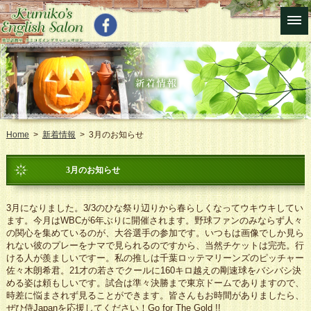
Home
>
新着情報
> 3月のお知らせ
3月のお知らせ
3月になりました。3/3のひな祭り辺りから春らしくなってウキウキしてい
ます。今月はWBCが6年ぶりに開催されます。野球ファンのみならず人々
の関心を集めているのが、大谷選手の参加です。いつもは画像でしか見ら
れない彼のプレーをナマで見られるのですから、当然チケットは完売。行
ける人が羨ましいですー。私の推しは千葉ロッテマリーンズのピッチャー
佐々木朗希君。21才の若さでクールに160キロ越えの剛速球をバシバシ決
める姿は頼もしいです。試合は準々決勝まで東京ドームでありますので、
時差に悩まされず見ることができます。皆さんもお時間がありましたら、
ぜひ侍Japanを応援してください！Go for The Gold !!