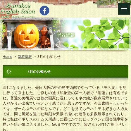
Home
>
新着情報
> 3月のお知らせ
3月のお知らせ
3月になりました。先日大阪の中の島美術館でやっている『モネ展』を見
に行って来ました。ご存じの通り印象派の第一人者で『睡蓮』は有名です
ね。普通の美術展では他の画家に混じってモネの絵が数点展示されていて
人だかりが出来ているという感じだと思うのですが、今回素晴らしかった
のは、ぜーんぶモネの絵なんです。どこを見てもモネ！モネ好きな人必見
です。同じ風景を違った時刻や天候で描いた連作も多数展示されており、
特に私はイギリスのテムズ川越しに霧にかすむビッグベンと国会議事堂を
描いた絵が気に入りました。5/6までですので、皆さんもぜひご覧下さい
ね。