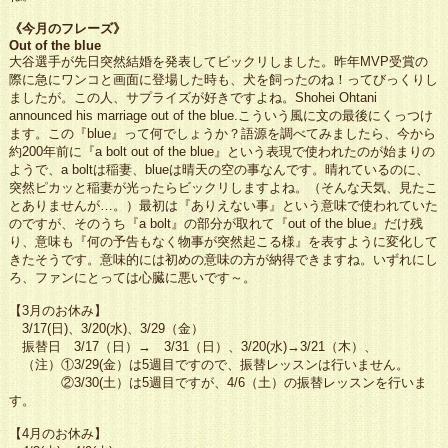
《今月のフレーズ》
Out of the blue
大谷選手が先日突然結婚を発表してビックリしました。昨年MVP受賞の
際に急にワンコと画面に登場した時も、犬を飼ったのね！ってびっくりし
ましたが。この人、サプライズが好きですよね。Shohei Ohtani
announced his marriage out of the blue.こういう風に文の最後にくっつけ
ます。この『blue』って何でしょうか？語源を調べてみましたら、今から
約200年前に『a bolt out of the blue』という表現で使われたのが始まりの
ようで、a boltは稲妻、blueは晴天の空の事なんです。晴れているのに、
突然ピカッと稲妻が光ったらビックリしますよね。（そんな天気、見たこ
とありませんが…。）最初は『ありえない事』という意味で使われていた
のですが、そのうち『a bolt』の部分が取れて『out of the blue』だけ残
り、意味も『何の予告もなく物事が突然起こる様』を表すように変化して
きたそうです。意味的には初めの意味の方が納得できますね。いずれにし
ろ、ファンにとっては心臓に悪いです～。
【3月のお休み】
3/17(日)、3/20(水)、3/29（金）
振替日 3/17（日）→ 3/31（日）、3/20(水)→3/21（木）、
（注）①3/29(金）は5週目ですので、振替レッスンは行いません。
②3/30(土）は5週目ですが、4/6（土）の振替レッスンを行いま
す。
【4月のお休み】