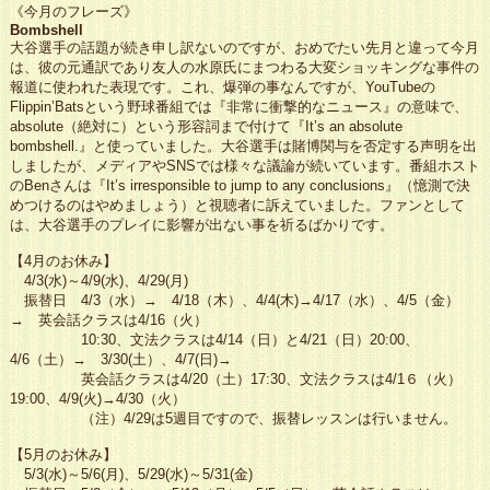
《今月のフレーズ》
Bombshell
大谷選手の話題が続き申し訳ないのですが、おめでたい先月と違って今月
は、彼の元通訳であり友人の水原氏にまつわる大変ショッキングな事件の
報道に使われた表現です。これ、爆弾の事なんですが、YouTubeの
Flippin’Batsという野球番組では『非常に衝撃的なニュース』の意味で、
absolute（絶対に）という形容詞まで付けて『It’s an absolute
bombshell.』と使っていました。大谷選手は賭博関与を否定する声明を出
しましたが、メディアやSNSでは様々な議論が続いています。番組ホスト
のBenさんは『It’s irresponsible to jump to any conclusions』（憶測で決
めつけるのはやめましょう）と視聴者に訴えていました。ファンとして
は、大谷選手のプレイに影響が出ない事を祈るばかりです。
【4月のお休み】
4/3(水)～4/9(水)、4/29(月)
振替日 4/3（水）→ 4/18（木）、4/4(木)→4/17（水）、4/5（金）
→ 英会話クラスは4/16（火）
10:30、文法クラスは
4/14（日）と4/21（日）20:00、
4/6（土）→ 3/30(土）、4/7(日)→
英会話クラスは4/20（土）17:30、
文法クラスは4/1６（火）
19:00、4/9(火)→4/30（火）
（注）4/29は5週目ですので、振替レッスンは行いません。
【5月のお休み】
5/3(水)～5/6(月)、5/29(水)～5/31(金)