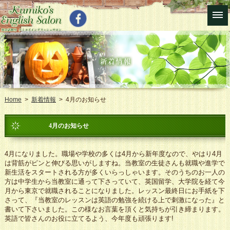
Home
>
新着情報
> 4月のお知らせ
4月のお知らせ
4月になりました。職場や学校の多くは4月から新年度なので、やはり4月
は背筋がピンと伸びる思いがしますね。当教室の生徒さんも就職や進学で
新生活をスタートされる方が多くいらっしゃいます。そのうちのお一人の
方は中学生から当教室に通って下さっていて、英国留学、大学院を経て今
月から東京で就職されることになりました。レッスン最終日にお手紙を下
さって、『当教室のレッスンは英語の勉強を続ける上で刺激になった』と
書いて下さいました。この様なお言葉を頂くと気持ちが引き締まります。
英語で皆さんのお役に立てるよう、今年度も頑張ります!