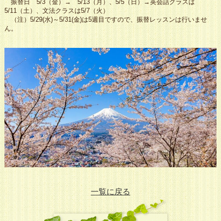
振替日 5/3（金）→ 5/13（月）、5/5（日）→英会話クラスは
5/11（土）、文法クラスは5/7（火）
（注）5/29(水)～5/31(金)は5週目ですので、振替レッスンは行いませ
ん。
一覧に戻る