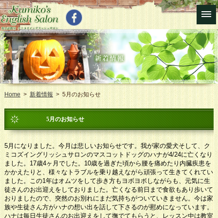
Home
>
新着情報
> 5月のお知らせ
5月のお知らせ
5月になりました。今月は悲しいお知らせです。我が家の愛犬そして、ク
ミコズイングリッシュサロンのマスコットドッグのハナが4/24に亡くなり
ました。17歳4ヶ月でした。10歳を過ぎた頃から腰を痛めたり内臓疾患を
かかえたりと、様々なトラブルを乗り越えながら頑張って生きてくれてい
ました。この1年はオムツをして歩き方もヨボヨボしながらも、元気に生
徒さんのお出迎えをしておりました。亡くなる前日まで食欲もあり歩いて
おりましたので、突然のお別れにまだ気持ちがついていきません。今は家
族や生徒さん方がハナの想い出を話して下さるのが慰めになっています。
ハナは毎日生徒さんのお出迎えをして撫でてもらうと、レッスン中は教室