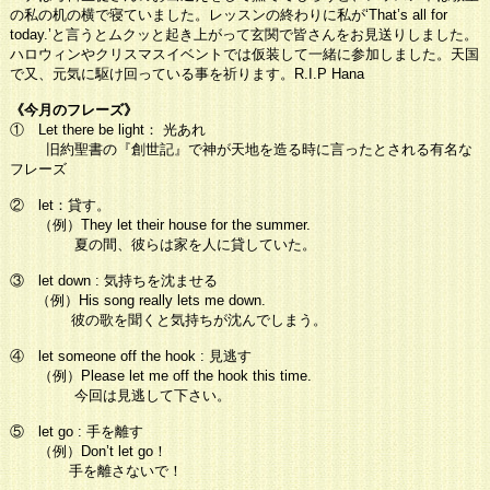
の私の机の横で寝ていました。レッスンの終わりに私が‘That’s all for
today.’と言うとムクッと起き上がって玄関で皆さんをお見送りしました。
ハロウィンやクリスマスイベントでは仮装して一緒に参加しました。天国
で又、元気に駆け回っている事を祈ります。R.I.P
Hana
《今月のフレーズ》
① Let there be light：
光あれ
旧約聖書の『創世記』で神が天地を造る時に言ったとされる有名な
フレーズ
② let：
貸す。
（例）
They let their house for the summer.
夏の間、彼らは家を人に貸していた。
③ let down
: 気持ちを沈ませる
（例）
His song really lets me down.
彼の歌を聞くと気持ちが沈んでしまう。
④ let someone off the hook
: 見逃す
（例）
Please let me off the hook this time.
今回は見逃して下さい。
⑤ let go
: 手を離す
（例）
Don’t let go！
手を離さないで！