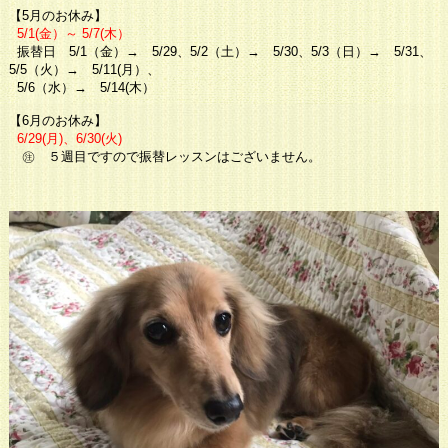
【5月のお休み】
5/1(金）～ 5/7(木）
振替日 5/1（金）→ 5/29、5/2（土）→ 5/30、5/3（日）→ 5/31、
5/5（火）→ 5/11(月）、
5/6（水）→ 5/14(木）
【6月のお休み】
6/29(月)、6/30(火)
㊟ ５週目ですので振替レッスンはございません。