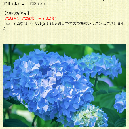
6/18
（木）
→
6/30
（火）
【7
月のお休み
】
7/20
(月
)、7/29
(水）
～
7/31
(金）
㊟ 7/29
(水）
～ 7/31
(金）は５週目ですので振替レッスンはございませ
ん。