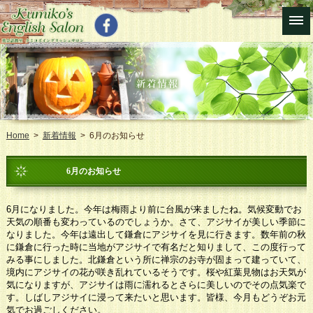
Home
>
新着情報
> 6月のお知らせ
6月のお知らせ
6月になりました。今年は梅雨より前に台風が来ましたね。気候変動でお
天気の順番も変わっているのでしょうか。さて、アジサイが美しい季節に
なりました。今年は遠出して鎌倉にアジサイを見に行きます。数年前の秋
に鎌倉に行った時に当地がアジサイで有名だと知りまして、この度行って
みる事にしました。北鎌倉という所に禅宗のお寺が固まって建っていて、
境内にアジサイの花が咲き乱れているそうです。桜や紅葉見物はお天気が
気になりますが、アジサイは雨に濡れるとさらに美しいのでその点気楽で
す。しばしアジサイに浸って来たいと思います。皆様、今月もどうぞお元
気でお過ごしください。