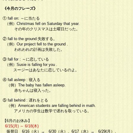
《今月のフレーズ》
① fall on
: ～に当たる
（例）
Christmas fell on Saturday that year.
その年のクリスマスは土曜日だった。
② fall to the ground
:失敗する。
（例）
Our project fell to the ground
.
われわれの計画は失敗した。
③ fall for
: ～に恋している
（例）
Susie is falling for you .
スージーはあなたに恋しているのよ。
④ fall asleep
: 寝入る
（例）
The baby has fallen asleep.
赤ちゃんは寝入った。
⑤ fall behind
: 遅れをとる
（例）
American students are falling behind in math.
アメリカの学生は数学で遅れを取っている。
【6
月のお休み
】
6/15
(月)
～ 6/18
(木)
振替日
6/16
（火）
→
6/30（火）
、
6
/
17
（水）
→
6/29
(月）、