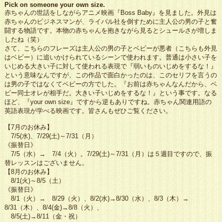
Pick on someone your own size.
赤ちゃんの世話をしながらアニメ映画『Boss Baby』を見ました。外見は
赤ちゃんのビジネスマンが、ライバル社を倒すために主人公の男の子と奮
闘する物語です。本物の赤ちゃんを抱きながら見るとシュールさが増しま
したね（笑）
さて、こちらのフレーズは主人公の男の子とベビーが悪者（こちらも外見
はベビー）に追いかけられているシーンで使われます。普通は小さい子を
いじめる大きい子に対して使われる表現で『弱いものいじめをするな！』
という意味なんですが、この作品で面白かったのは、このセリフを言うの
は男の子ではなくてベビーの方でした。『お前は赤ちゃんなんだから、ベ
ビー同士オレが相手だ。大きい子いじめをするな！』という事です。なる
ほど、『your own size』ですから逆もありですね。赤ちゃん関連用語の
英語表現が学べる映画です。皆さんもぜひご覧ください。
【7月のお休み】
7/5(水)、7/29(土)～7/31（月）
《振替日》
7/5（水）→ 7/4（火）。7/29(土)～7/31（月）は５週目ですので、振
替レッスンはございません。
【8月のお休み】
8/1(火)～8/5（土）
《振替日》
8/1（火）→ 8/29（火）、8/2(水)→8/30（水）、8/3（木）→
8/31（木）、8/4(金)→8/8（火）、
8/5(土)→8/11（金・祝）