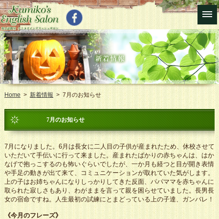
Home
>
新着情報
> 7月のお知らせ
7月のお知らせ
7月になりました。6月は長女に二人目の子供が産まれたため、休校させて
いただいて手伝いに行って来ました。産まれたばかりの赤ちゃんは、はか
なげで抱っこするのも怖いぐらいでしたが、一か月も経つと目が開き表情
や手足の動きが出て来て、コミュニケーションが取れていた気がします。
上の子はお姉ちゃんになりしっかりしてきた反面、パパママを赤ちゃんに
取られた寂しさもあり、わがままを言って親を困らせていました。長男長
女の宿命ですね。人生最初の試練にとまどっている上の子達、ガンバレ！
《今月のフレーズ》