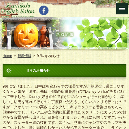
Home
>
新着情報
> 9月のお知らせ
9月のお知らせ
9月になりました。日中は相変わらずの猛暑ですが、朝夕少し過ごしやす
くなった気がします。先日、4歳の孫娘を連れて‘’Disney on Ice‘’を見に行
って来ました。Disney 好きの私ですがこのショーは行った事がなく、涼
しいし幼児を連れて行くのに丁度良いだろう、ぐらいのノリで行ったので
すが、クオリティーの高さにビックリ！キャラクターと音楽はもちろん
Disneyですし、リンク上や立体的に配置されたスクリーンにカラフルで鮮
やかな背景が映し出され、目を奪われました。それにも増してすごかった
のが、スケーター達の技術です。皆さん、見事にジャンプやステップを決
めていました。特に素晴らしかったのがペアスケーター達で、『ライオン