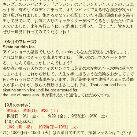
キング』のシンバとナラ、『アラジン』のアラジンとジャスミンのデュエ
ット等、有名なメロディに乗って、オリンピックで見る様な演技が次々に
繰り広げられました。飽きるかな？と心配していた４歳の孫娘も身を乗り
出して見ていて、お気に入りのキャラクターが出てくると手をたたいて喜
んでいました。来年も行こうね、と約束して帰った一日でした。皆さんも
ぜひ一度見に行ってみてくださいね！
《今月のフレーズ》
Skate on thin ice
アイスショーの話題でしたので、skateにちなんだ表現をご紹介します。
これは想像がつきそうな表現ですよね。『薄い氷の上でスケートをす
る』。なんて危なっかしいんでしょう⁈
海や湖が凍った天然のアイスリンクでは足元の氷が割れたら水中に落ちて
しまいます。これから転じて、人生を棒に振るような危険をおかしてまで
何かを行う時にこの表現を使います。最近薬物使用で逮捕される人気芸能
人が多いですが、彼らの行動はまさにこれです。That actor had been
skating on thin ice until he got arrested for
the use of marijuana. 氷が割れないと過信してはだめですね。
【9月のお休み】
9/1(金)、9/18(月)、9/23（土）
振替日 9/1（金）→ 9/29（金）、9/23(土)→9/30（土）
【10月のお休み】
10/9（月・祝）、10/29(日)～10/31（火）
注）10/29(日)～10/31（火）は５週目ですので、振替レッスンはございま