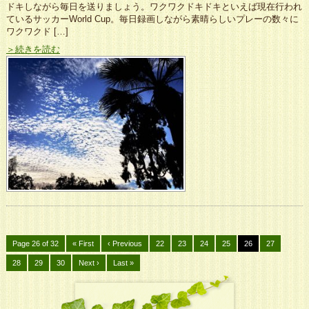
ドキしながら毎日を送りましょう。ワクワクドキドキといえば現在行われ
ているサッカーWorld Cup。毎日録画しながら素晴らしいプレーの数々に
ワクワクド […]
＞続きを読む
Page 26 of 32
« First
‹ Previous
22
23
24
25
26
27
28
29
30
Next ›
Last »