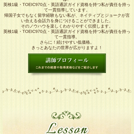
英検1級・TOEIC970点・英語通訳ガイド資格を持つ私が責任を持っ
て一貫指導しています。
帰国子女でもなく留学経験もない私が、ネイティブとジョークが言
い合える会話力を身につけることができました。
そのノウハウを楽しくわかりやすく伝授します。
英検1級・TOEIC970点・英語通訳ガイド資格を持つ私が責任を持っ
て一貫指導。
さらに！続けやすい低価格。
きっとあなたの世界が広がりますよ！
L